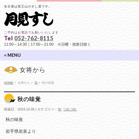
名古屋は覚王山のすし屋です。
ご予約はお電話でお願いいたします
Tel
052-762-8115
11:00～14:30｜17:00～21:00 ※日曜・祝祭日除く
≡ MENU
女将から
HOME
»
女将から »
旬
»
秋の味覚
秋の味覚
投稿日：2024.10.05 | カテゴリー：
旬
,
つれづれ
秋の味覚
岩手県岩泉より