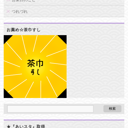
つれづれ
お薦め☆茶巾すし
★『あいスタ』取得