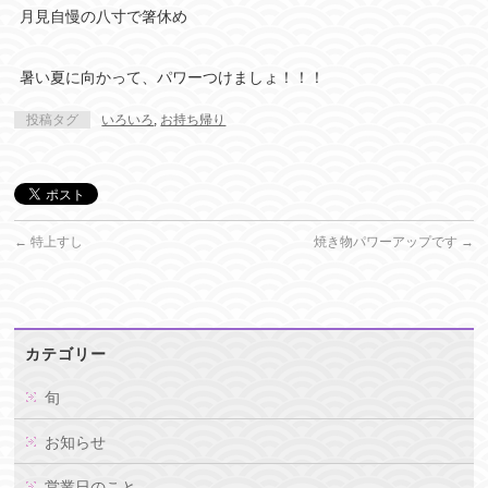
月見自慢の八寸で箸休め
暑い夏に向かって、パワーつけましょ！！！
投稿タグ
いろいろ
,
お持ち帰り
←
特上すし
焼き物パワーアップです
→
カテゴリー
旬
お知らせ
営業日のこと