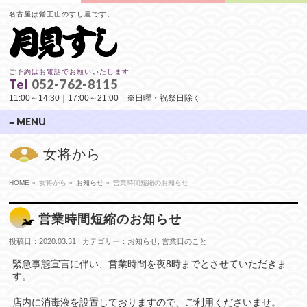
名古屋は覚王山のすし屋です。
ご予約はお電話でお願いいたします
Tel
052-762-8115
11:00～14:30｜17:00～21:00 ※日曜・祝祭日除く
≡ MENU
女将から
HOME
»
女将から »
お知らせ
»
営業時間短縮のお知らせ
営業時間短縮のお知らせ
投稿日：2020.03.31 | カテゴリー：
お知らせ
,
営業日のこと
緊急事態宣言に伴い、営業時間を夜8時までとさせていただきま
す。
店内に消毒液を設置しておりますので、ご利用くださいませ。