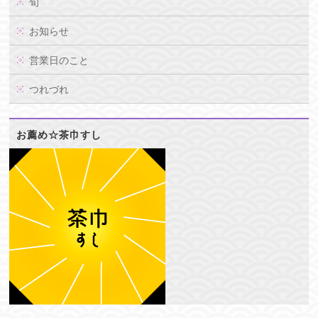
旬
お知らせ
営業日のこと
つれづれ
お薦め☆茶巾すし